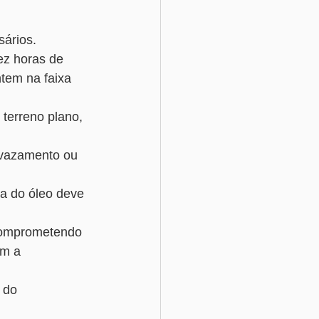
ários. 
ez horas de 
tem na faixa 
terreno plano, 
m vazamento ou 
ca do óleo deve 
 comprometendo 
om a 
 do 