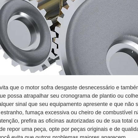
vita que o motor sofra desgaste desnecessário e també
e possa atrapalhar seu cronograma de plantio ou colhe
alquer sinal que seu equipamento apresente e que não 
estranho, fumaça excessiva ou cheiro de combustível nã
enção, prefira as oficinas autorizadas ou de sua total c
de repor uma peça, opte por peças originais e de qualid
você evita que outros problemas maiores aparecem.