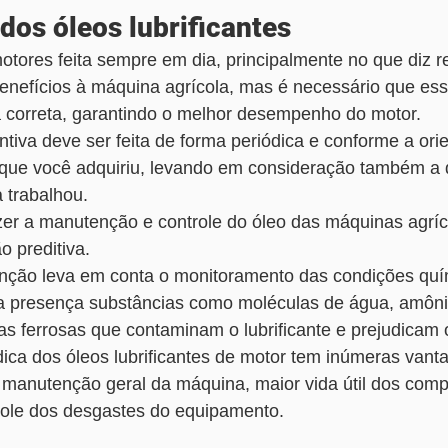
os óleos lubrificantes
ores feita sempre em dia, principalmente no que diz re
 benefícios à máquina agrícola, mas é necessário que e
a correta, garantindo o melhor desempenho do motor. 
iva deve ser feita de forma periódica e conforme a ori
 que você adquiriu, levando em consideração também a 
 trabalhou.
zer a manutenção e controle do óleo das máquinas agríc
preditiva. 
nção leva em conta o monitoramento das condições quím
, a presença substâncias como moléculas de água, amôni
as ferrosas que contaminam o lubrificante e prejudicam 
ica dos óleos lubrificantes de motor tem inúmeras vant
 manutenção geral da máquina, maior vida útil dos com
role dos desgastes do equipamento.