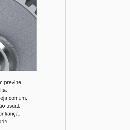
m previne 
ita.
seja comum, 
o usual. 
onfiança. 
ade 