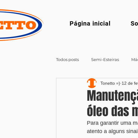
Página inicial
So
Todos posts
Semi-Esteiras
Má
Tonetto =)
12 de fe
Manutençã
óleo das 
Para garantir uma ma
atento a alguns sin