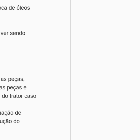
oca de óleos 
iver sendo 
 
uas peças, 
as peças e 
do trator caso 
mação de 
dução do 