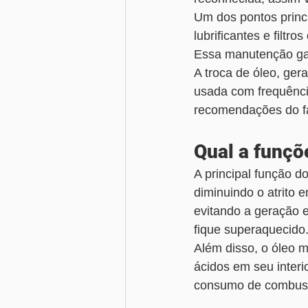
Um dos pontos princi
lubrificantes e filtros
Essa manutenção ga
A troca de óleo, ger
usada com frequênci
recomendações do fa
Qual a funçõ
A principal função d
diminuindo o atrito 
evitando a geração e
fique superaquecido
Além disso, o óleo 
ácidos em seu inter
consumo de combust