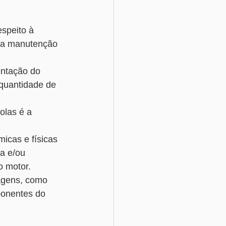
speito à 
ssa manutenção 
entação do 
quantidade de 
olas é a 
icas e físicas 
a e/ou 
o motor.
agens, como 
ponentes do 