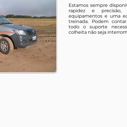
Estamos sempre disponív
rapidez e precisão, 
equipamentos e uma eq
treinada. Podem contar
todo o suporte necess
colheita não seja interro
Tel: + 55 48 3525
+ 55 48 9 9985 
+ 55 48 9 9985 