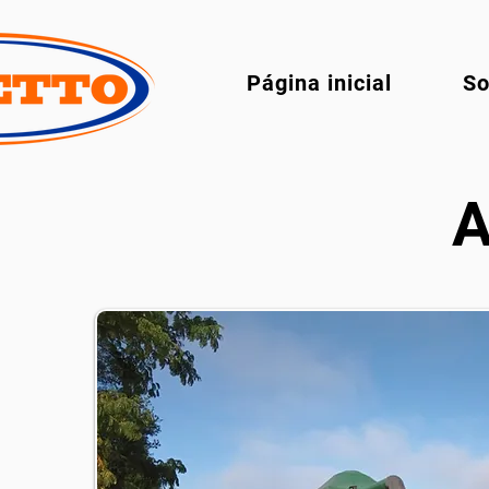
Página inicial
So
A