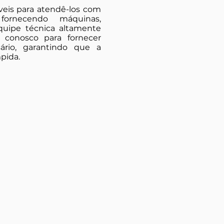
eis para atendê-los com
fornecendo máquinas,
uipe técnica altamente
 conosco para fornecer
ário, garantindo que a
mpida.
CONTATO
 0376
Rua Usílio Tonetto, n° 40
3783
Turvo - SC - CEP 88.930-000
3782